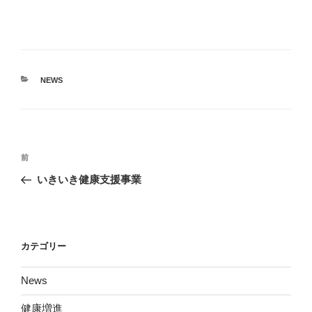
カ
NEWS
テ
ゴ
リ
ー
投
前
前
稿
の
いきいき健康支援事業
ナ
投
ビ
稿
ゲ
ー
カテゴリー
シ
News
ョ
ン
健康増進