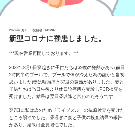
投
2022年8月15日
投稿者:
ADMIN
稿
新型コロナに罹患しました。
日:
***現在営業再開しております。***
2022年8月6日寝起きに子供たちは39度の発熱があり(前日
2時間半のプールで、プールで体が冷えた為の熱かと当初
思いました)妻は咽頭痛と37度の微熱がありました。妻と
子供たちは当日午後より休日診療所を受診しPCR検査を
受けました。結果は翌日昼以降と言われたそうです。
翌7日に私は念のためドライブスルーの抗原検査を受けた
ところ陽性でした。昼過ぎに妻と子供の検査結果の報告
があり、結果は全員陽性でした。