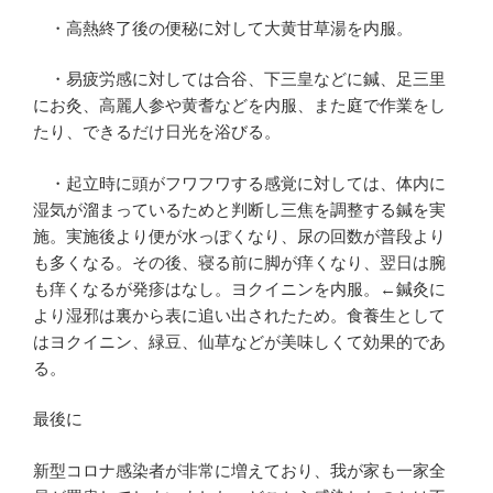
・高熱終了後の便秘に対して大黄甘草湯を内服。
・易疲労感に対しては合谷、下三皇などに鍼、足三里
にお灸、高麗人参や黄耆などを内服、また庭で作業をし
たり、できるだけ日光を浴びる。
・起立時に頭がフワフワする感覚に対しては、体内に
湿気が溜まっているためと判断し三焦を調整する鍼を実
施。実施後より便が水っぽくなり、尿の回数が普段より
も多くなる。その後、寝る前に脚が痒くなり、翌日は腕
も痒くなるが発疹はなし。ヨクイニンを内服。←鍼灸に
より湿邪は裏から表に追い出されたため。食養生として
はヨクイニン、緑豆、仙草などが美味しくて効果的であ
る。
最後に
新型コロナ感染者が非常に増えており、我が家も一家全