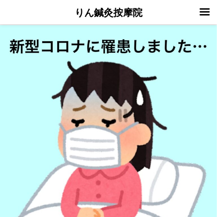
りん鍼灸按摩院
コ
ン
テ
ン
ツ
へ
ス
キ
ッ
プ