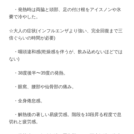
・発熱時は両脇と頭部、足の付け根をアイスノンや氷
嚢で冷やした。
☆大人の症状(インフルエンザより強い、完全回復まで三
倍ぐらいの時間が必要)
・咽頭違和感(乾燥感を伴うが、飲み込めないほどでは
ない)
・38度後半〜39度の発熱。
・眼窩、腰部や仙骨部の痛み。
・全身倦怠感。
・解熱後の著しい易疲労感。階段を10段昇る程度で息
切れと疲労感。