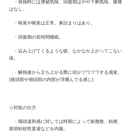
・発熱時には便秘気味、回復期はやや下痢気味。腹痛
はなし。
・味覚や嗅覚は正常。鼻詰まりはあり。
・回復期の長時間睡眠。
・込み上げてくるような咳、なかなか上がってこない
痰。
・解熱後から立ち上がる際に頭がフワフワする感覚。
(後頭部や側頭部の内部が浮腫んでる感じ)
☆対処の仕方
・咽頭違和感に対しては時期によって銀翹散、桔梗、
柴胡桂枝乾姜湯などを内服。