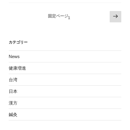
投
次
固定ページ
1
の
稿
ペ
の
ー
ペ
ジ
カテゴリー
ー
ジ
News
送
健康増進
り
台湾
日本
漢方
鍼灸