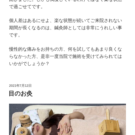
で過ごせてです。
個人差はあるにせよ、楽な状態が続いてご来院されない
期間が長くなるのは、鍼灸師としては非常にうれしい事
です。
慢性的な痛みをお持ちの方、何を試してもあまり良くな
らなかった方、是非一度当院で施術を受けてみられては
いかがでしょうか？
投
2021年7月12日
稿
目のお灸
日: