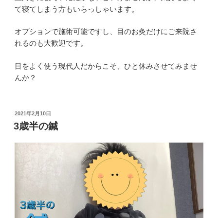
て寝てしまう方もいらっしゃいます。
オプションで施術可能ですし、目のお灸だけにご来院さ
れるのも大歓迎です。
目をよく使う現代人だからこそ、ひと休みさせてみませ
んか？
投
2021年2月10日
稿
3歳半の鍼
日: