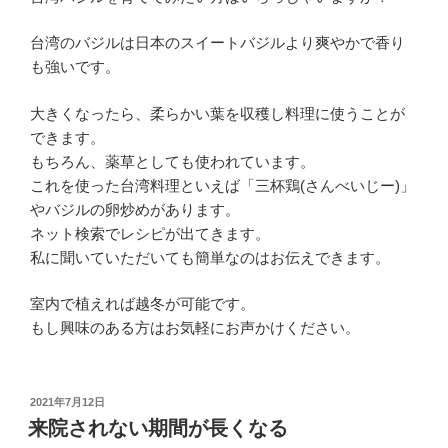
台湾のバジルは日本のスイートバジルより爽やかで香り
も強いです。
大きくなったら、柔らかい葉を収穫し料理に使うことが
できます。
もちろん、薬草としても使われています。
これを使った台湾料理といえば「三杯鶏(さんべいじー)」
やバジルの卵炒めがあります。
ネット検索でレシピが出てきます。
私に聞いていただいても簡単なのはお伝えできます。
室内で植えれば越冬が可能です。
もし興味のある方はお気軽にお声かけください。
投
2021年7月12日
稿
来院されない期間が長くなる
日: