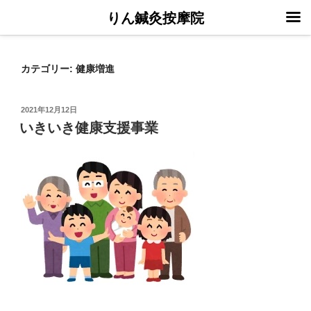
りん鍼灸按摩院
コ
ン
カテゴリー:
健康増進
テ
ン
ツ
投
2021年12月12日
稿
へ
いきいき健康支援事業
日:
ス
キ
ッ
プ