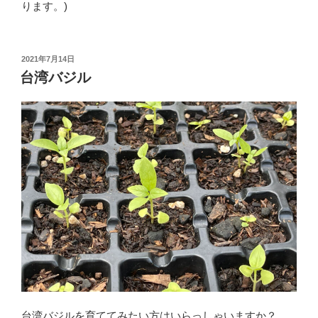
ります。)
投
2021年7月14日
稿
台湾バジル
日:
台湾バジルを育ててみたい方はいらっしゃいますか？